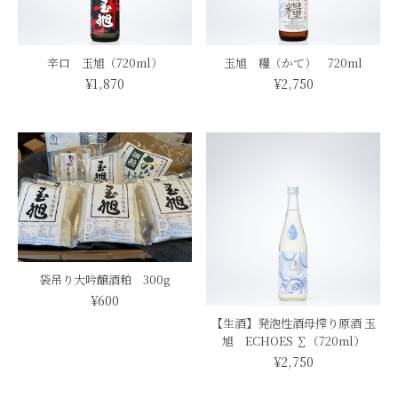
辛口 玉旭（720ml）
玉旭 糧（かて） 720ml
¥1,870
¥2,750
袋吊り大吟醸酒粕 300g
¥600
【生酒】発泡性酒母搾り原酒 玉
旭 ECHOES ∑（720ml）
¥2,750