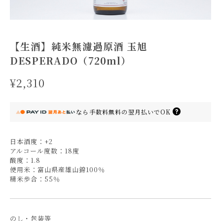
【生酒】純米無濾過原酒 玉旭
DESPERADO（720ml）
¥2,310
なら
手数料無料の
翌月払いでOK
日本酒度：+2
アルコール度数：18度
酸度：1.8
使用米：富山県産雄山錦100％
精米歩合：55％
のし・包装等