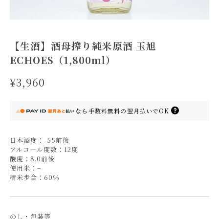
【生酒】酒母搾り純米原酒 玉旭
ECHOES（1,800ml）
¥3,960
なら
手数料無料の
翌月払いでOK
日本酒度：-55前後
アルコール度数：12度
酸度：8.0前後
使用米：−
精米歩合：60％
のし・包装等